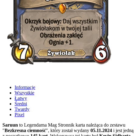
Informacje
Wszystkie
Łatwy
Średni
Twardy
Pixel
Saruun
to Legendarna Mag Stronnik karta należąca do zestawu
"
Bezkresna ciemność
", który został wydany
05.11.2024
i jest jedną
z początkowo
145 kart
. Wykonawcą tej karty był
Kevin Sidharta
,