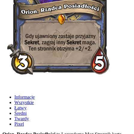
Informacje
Wszystkie
Łatwy
Średni
Twardy
Pixel