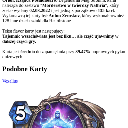
Orion, Rządca Posiadłości
to Legendarna Mag Stronnik karta
należąca do zestawu "
Morderstwo w twierdzy Nathria
", który
został wydany
02.08.2022
i jest jedną z początkowo
135 kart
.
Wykonawcą tej karty był
Anton Zemskov
, który wykonał również
128 inne dzieła sztuki dla Hearthstone.
Tekst flavor karty jest następujący:
Tajemnic wszechświata jest bez liku… ale część ujawnimy w
dalszej części gry.
Karta jest
średnio
do zapamiętania przy
89.47%
poprawnych pytań
quizowych.
Podobne Karty
Vexallus