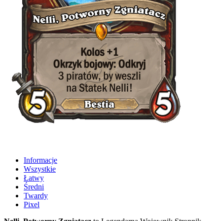
Informacje
Wszystkie
Łatwy
Średni
Twardy
Pixel