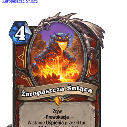
Żaropaszcza Śniąca