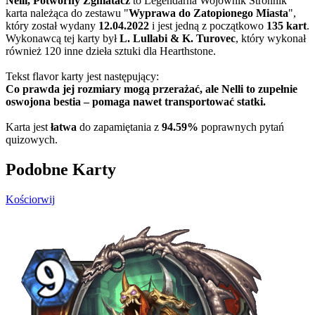
Nelli, Potworny Zgniatacz
to Legendarna Wojownik Stronnik
karta należąca do zestawu "
Wyprawa do Zatopionego Miasta
",
który został wydany
12.04.2022
i jest jedną z początkowo
135 kart
.
Wykonawcą tej karty był
L. Lullabi & K. Turovec
, który wykonał
również 120 inne dzieła sztuki dla Hearthstone.
Tekst flavor karty jest następujący:
Co prawda jej rozmiary mogą przerażać, ale Nelli to zupełnie
oswojona bestia – pomaga nawet transportować statki.
Karta jest
łatwa
do zapamiętania z
94.59%
poprawnych pytań
quizowych.
Podobne Karty
Kościorwij