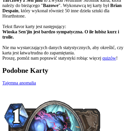
Tarczowy z Sen'jinu
to Zwykła Neutralne Stronnik karta, która
należy do bieżącego "
Bazowe
". Wykonawcą tej karty był
Brian
Despain
, który wykonał również 50 inne dzieła sztuki dla
Hearthstone.
Tekst flavor karty jest następujący:
Wioska Sen'jin jest bardzo sympatyczna. O ile lubisz kurz i
trolle.
Nie ma wystarczających danych statystycznych, aby określić, czy
karta jest łatwa/trudna do zapamiętania.
Proszę, pomóż nam poprawić statystyki robiąc więcej
quizów
!
Podobne Karty
Tajemna anomalia