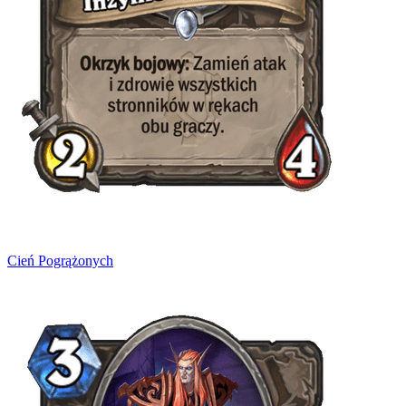
Cień Pogrążonych