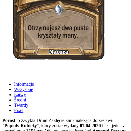
Informacje
Wszystkie
Łatwy
Średni
Twardy
Pixel
Porost
to Zwykła Druid Zaklęcie karta należąca do zestawu
"
Popioły Rubieży
", który został wydany
07.04.2020
i jest jedną z
początkowo
135 kart
. Wykonawcą tej karty był
Armand Serrano
,