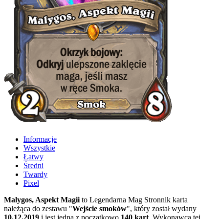
Informacje
Wszystkie
Łatwy
Średni
Twardy
Pixel
Malygos, Aspekt Magii
to Legendarna Mag Stronnik karta
należąca do zestawu "
Wejście smoków
", który został wydany
10.12.2019
i jest jedną z początkowo
140 kart
. Wykonawcą tej