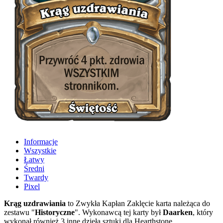
Informacje
Wszystkie
Łatwy
Średni
Twardy
Pixel
Krąg uzdrawiania
to Zwykła Kapłan Zaklęcie karta należąca do
zestawu "
Historyczne
". Wykonawcą tej karty był
Daarken
, który
wykonał również 3 inne dzieła sztuki dla Hearthstone.