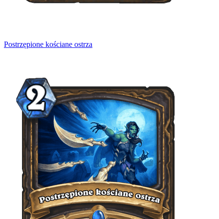
Postrzępione kościane ostrza