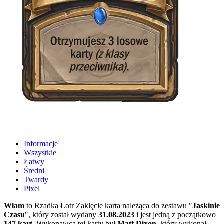
Informacje
Wszystkie
Łatwy
Średni
Twardy
Pixel
Włam
to Rzadka Łotr Zaklęcie karta należąca do zestawu "
Jaskinie
Czasu
", który został wydany
31.08.2023
i jest jedną z początkowo
147 kart
. Wykonawcą tej karty był
Matt Dixon
, który wykonał