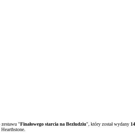
 zestawu "
Finałowego starcia na Bezludziu
", który został wydany
14
a Hearthstone.