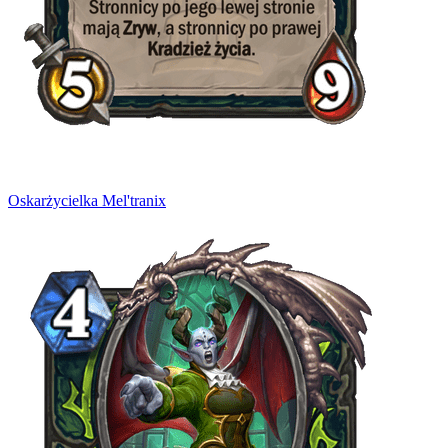
Oskarżycielka Mel'tranix