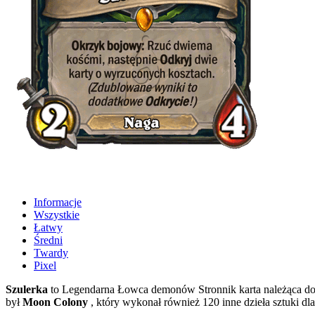
Informacje
Wszystkie
Łatwy
Średni
Twardy
Pixel
Szulerka
to Legendarna Łowca demonów Stronnik karta należąca do
był
Moon Colony
, który wykonał również 120 inne dzieła sztuki dl